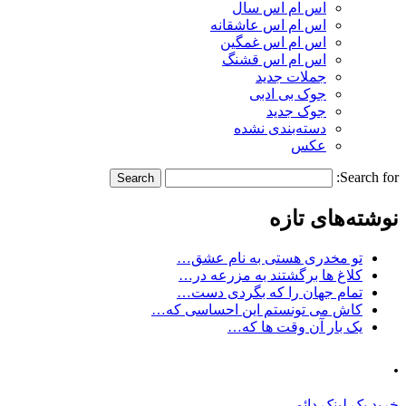
اس ام اس سال
اس ام اس عاشقانه
اس ام اس غمگین
اس ام اس قشنگ
جملات جدید
جوک بی ادبی
جوک جدید
دسته‌بندی نشده
عکس
Search for:
نوشته‌های تازه
تو مخدری هستی به نام عشق…
کلاغ ها برگشتند به مزرعه در…
تمام جهان را که بگردی دست…
کاش می تونستم این احساسی که…
یک بار آن وقت ها که…
.
خرید بک لینک دائمی