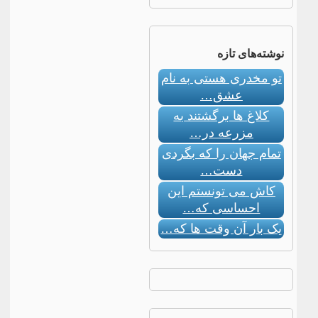
نوشته‌های تازه
تو مخدری هستی به نام
عشق…
کلاغ ها برگشتند به
مزرعه در…
تمام جهان را که بگردی
دست…
کاش می تونستم این
احساسی که…
یک بار آن وقت ها که…