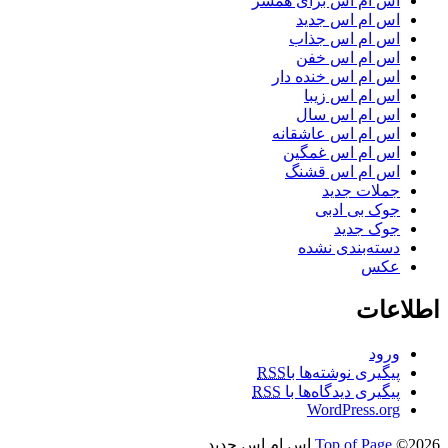
اس ام اس برای همسر
اس ام اس جدید
اس ام اس جذاب
اس ام اس خفن
اس ام اس خنده دار
اس ام اس زیبا
اس ام اس سال
اس ام اس عاشقانه
اس ام اس غمگین
اس ام اس قشنگ
جملات جدید
جوک بی ادبی
جوک جدید
دسته‌بندی نشده
عکس
اطلاعات
ورود
پیگیری نوشته‌ها با
RSS
پیگیری دیدگاه‌ها با
RSS
WordPress.org
©2026 اس ام اس جدید
Top of Page