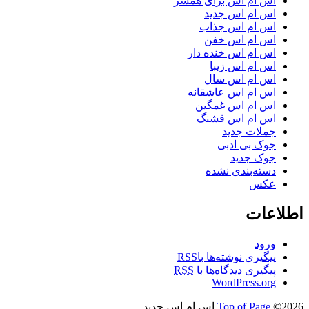
اس ام اس برای همسر
اس ام اس جدید
اس ام اس جذاب
اس ام اس خفن
اس ام اس خنده دار
اس ام اس زیبا
اس ام اس سال
اس ام اس عاشقانه
اس ام اس غمگین
اس ام اس قشنگ
جملات جدید
جوک بی ادبی
جوک جدید
دسته‌بندی نشده
عکس
اطلاعات
ورود
پیگیری نوشته‌ها با
RSS
پیگیری دیدگاه‌ها با
RSS
WordPress.org
©2026 اس ام اس جدید
Top of Page