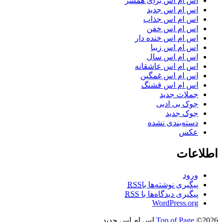
اس ام اس برای همسر
اس ام اس جدید
اس ام اس جذاب
اس ام اس خفن
اس ام اس خنده دار
اس ام اس زیبا
اس ام اس سال
اس ام اس عاشقانه
اس ام اس غمگین
اس ام اس قشنگ
جملات جدید
جوک بی ادبی
جوک جدید
دسته‌بندی نشده
عکس
اطلاعات
ورود
پیگیری نوشته‌ها با
RSS
پیگیری دیدگاه‌ها با
RSS
WordPress.org
©2026 اس ام اس جدید
Top of Page