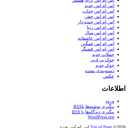
اس ام اس برای همسر
اس ام اس جدید
اس ام اس جذاب
اس ام اس خفن
اس ام اس خنده دار
اس ام اس زیبا
اس ام اس سال
اس ام اس عاشقانه
اس ام اس غمگین
اس ام اس قشنگ
جملات جدید
جوک بی ادبی
جوک جدید
دسته‌بندی نشده
عکس
اطلاعات
ورود
پیگیری نوشته‌ها با
RSS
پیگیری دیدگاه‌ها با
RSS
WordPress.org
©2026 اس ام اس جدید
Top of Page