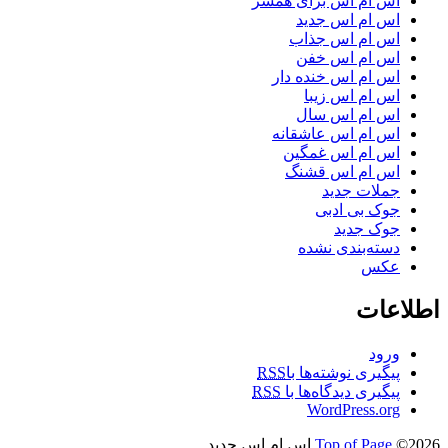
اس ام اس برای همسر
اس ام اس جدید
اس ام اس جذاب
اس ام اس خفن
اس ام اس خنده دار
اس ام اس زیبا
اس ام اس سال
اس ام اس عاشقانه
اس ام اس غمگین
اس ام اس قشنگ
جملات جدید
جوک بی ادبی
جوک جدید
دسته‌بندی نشده
عکس
اطلاعات
ورود
پیگیری نوشته‌ها با
RSS
پیگیری دیدگاه‌ها با
RSS
WordPress.org
©2026 اس ام اس جدید
Top of Page