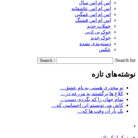
اس ام اس سال
اس ام اس عاشقانه
اس ام اس غمگین
اس ام اس قشنگ
جملات جدید
جوک بی ادبی
جوک جدید
دسته‌بندی نشده
عکس
Search for:
نوشته‌های تازه
تو مخدری هستی به نام عشق…
کلاغ ها برگشتند به مزرعه در…
تمام جهان را که بگردی دست…
کاش می تونستم این احساسی که…
یک بار آن وقت ها که…
.
خرید بک لینک دائمی