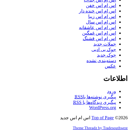
اس ام اس خفن
اس ام اس خنده دار
اس ام اس زیبا
اس ام اس سال
اس ام اس عاشقانه
اس ام اس غمگین
اس ام اس قشنگ
جملات جدید
جوک بی ادبی
جوک جدید
دسته‌بندی نشده
عکس
اطلاعات
ورود
پیگیری نوشته‌ها با
RSS
پیگیری دیدگاه‌ها با
RSS
WordPress.org
©2026 اس ام اس جدید
Top of Page
Theme Threadz by Tradesouthwest