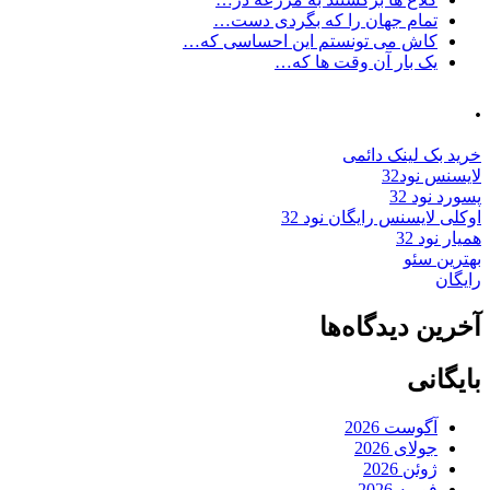
تمام جهان را که بگردی دست…
کاش می تونستم این احساسی که…
یک بار آن وقت ها که…
.
خرید بک لینک دائمی
لایسنس نود32
پسورد نود 32
اوکلی لایسنس رایگان نود 32
همیار نود 32
بهترین سئو
رایگان
آخرین دیدگاه‌ها
بایگانی
آگوست 2026
جولای 2026
ژوئن 2026
فوریه 2026