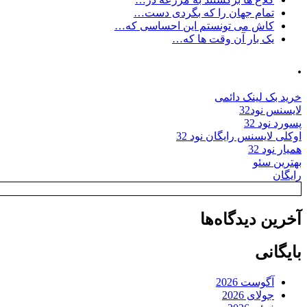
تمام جهان را که بگردی دست…
کاش می تونستم این احساسی که…
یک بار آن وقت ها که…
.
خرید بک لینک دائمی
لایسنس نود32
پسورد نود 32
اوکلی لایسنس رایگان نود 32
همیار نود 32
بهترین سئو
رایگان
آخرین دیدگاه‌ها
بایگانی
آگوست 2026
جولای 2026