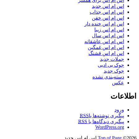
اس ام اس برای همسر
اس ام اس جدید
اس ام اس جذاب
اس ام اس خفن
اس ام اس خنده دار
اس ام اس زیبا
اس ام اس سال
اس ام اس عاشقانه
اس ام اس غمگین
اس ام اس قشنگ
جملات جدید
جوک بی ادبی
جوک جدید
دسته‌بندی نشده
عکس
اطلاعات
ورود
پیگیری نوشته‌ها با
RSS
پیگیری دیدگاه‌ها با
RSS
WordPress.org
©2026 اس ام اس جدید
Top of Page