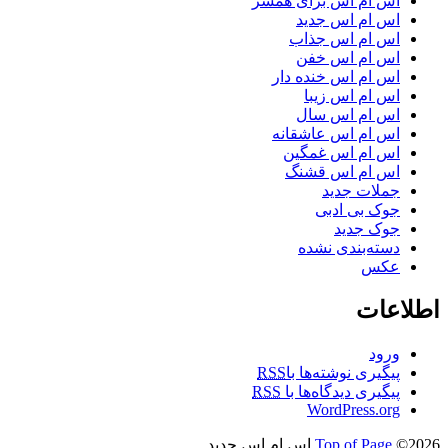
اس ام اس برای همسر
اس ام اس جدید
اس ام اس جذاب
اس ام اس خفن
اس ام اس خنده دار
اس ام اس زیبا
اس ام اس سال
اس ام اس عاشقانه
اس ام اس غمگین
اس ام اس قشنگ
جملات جدید
جوک بی ادبی
جوک جدید
دسته‌بندی نشده
عکس
اطلاعات
ورود
پیگیری نوشته‌ها با
RSS
پیگیری دیدگاه‌ها با
RSS
WordPress.org
©2026 اس ام اس جدید
Top of Page