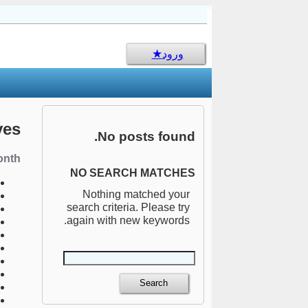
sms جالب
ورود
ves
No posts found.
nth:
NO SEARCH MATCHES
Nothing matched your
search criteria. Please try
again with new keywords.