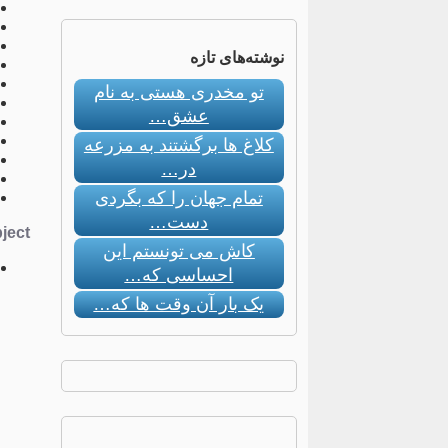
نوشته‌های تازه
تو مخدری هستی به نام
عشق…
کلاغ ها برگشتند به مزرعه
در…
تمام جهان را که بگردی
دست…
ect:
کاش می تونستم این
احساسی که…
یک بار آن وقت ها که…