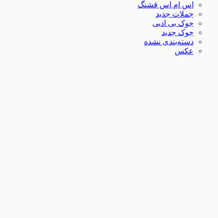
اس ام اس قشنگ
جملات جدید
جوک بی ادبی
جوک جدید
دسته‌بندی نشده
عکس