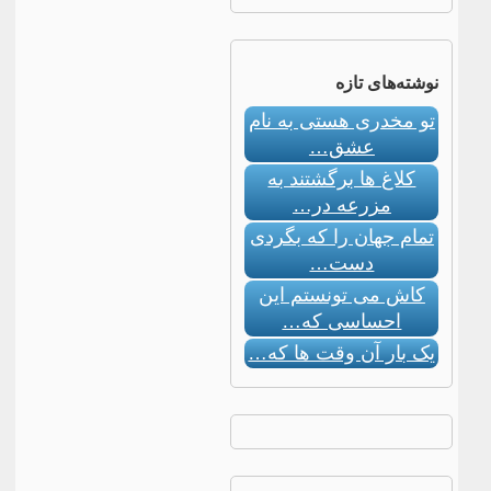
نوشته‌های تازه
تو مخدری هستی به نام
عشق…
کلاغ ها برگشتند به
مزرعه در…
تمام جهان را که بگردی
دست…
کاش می تونستم این
احساسی که…
یک بار آن وقت ها که…