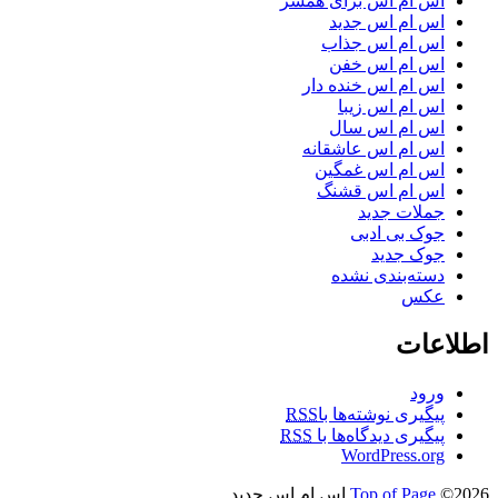
اس ام اس برای همسر
اس ام اس جدید
اس ام اس جذاب
اس ام اس خفن
اس ام اس خنده دار
اس ام اس زیبا
اس ام اس سال
اس ام اس عاشقانه
اس ام اس غمگین
اس ام اس قشنگ
جملات جدید
جوک بی ادبی
جوک جدید
دسته‌بندی نشده
عکس
اطلاعات
ورود
پیگیری نوشته‌ها با
RSS
پیگیری دیدگاه‌ها با
RSS
WordPress.org
©2026 اس ام اس جدید
Top of Page