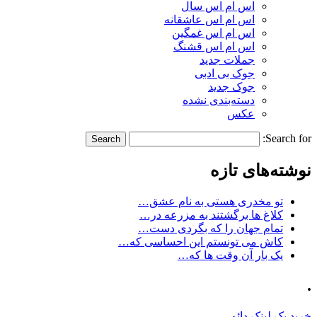
اس ام اس سال
اس ام اس عاشقانه
اس ام اس غمگین
اس ام اس قشنگ
جملات جدید
جوک بی ادبی
جوک جدید
دسته‌بندی نشده
عکس
Search for:
نوشته‌های تازه
تو مخدری هستی به نام عشق…
کلاغ ها برگشتند به مزرعه در…
تمام جهان را که بگردی دست…
کاش می تونستم این احساسی که…
یک بار آن وقت ها که…
.
خرید بک لینک دائمی