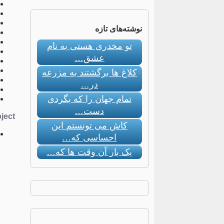
نوشته‌های تازه
تو مخدری هستی به نام
عشق…
کلاغ ها برگشتند به مزرعه
در…
تمام جهان را که بگردی
دست…
ect:
کاش می تونستم این
احساسی که…
یک بار آن وقت ها که…