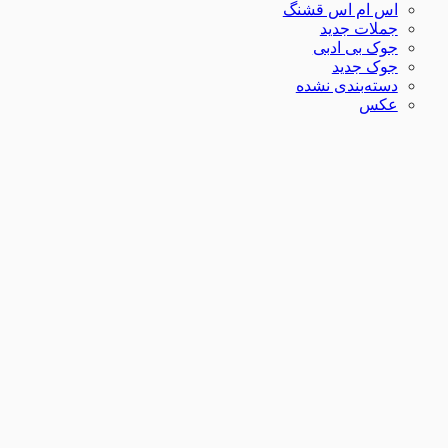
اس ام اس قشنگ
جملات جدید
جوک بی ادبی
جوک جدید
دسته‌بندی نشده
عکس