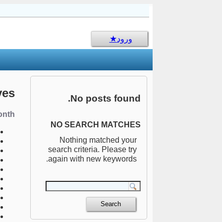
sms جالب
ورود
ves
No posts found.
nth:
NO SEARCH MATCHES
Nothing matched your
search criteria. Please try
again with new keywords.