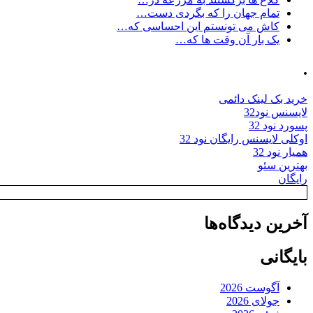
تمام جهان را که بگردی دست…
کاش می تونستم این احساسی که…
یک بار آن وقت ها که…
.
خرید بک لینک دائمی
لایسنس نود32
پسورد نود 32
اوکلی لایسنس رایگان نود 32
همیار نود 32
بهترین سئو
رایگان
آخرین دیدگاه‌ها
بایگانی
آگوست 2026
جولای 2026