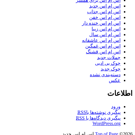
اس ام اس برای همسر
اس ام اس جدید
اس ام اس جذاب
اس ام اس خفن
اس ام اس خنده دار
اس ام اس زیبا
اس ام اس سال
اس ام اس عاشقانه
اس ام اس غمگین
اس ام اس قشنگ
جملات جدید
جوک بی ادبی
جوک جدید
دسته‌بندی نشده
عکس
اطلاعات
ورود
پیگیری نوشته‌ها با
RSS
پیگیری دیدگاه‌ها با
RSS
WordPress.org
©2026 اس ام اس جدید
Top of Page