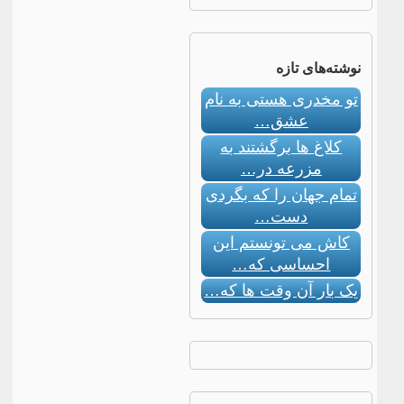
نوشته‌های تازه
تو مخدری هستی به نام
عشق…
کلاغ ها برگشتند به
مزرعه در…
تمام جهان را که بگردی
دست…
کاش می تونستم این
احساسی که…
یک بار آن وقت ها که…