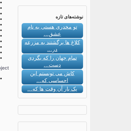
نوشته‌های تازه
تو مخدری هستی به نام
عشق…
کلاغ ها برگشتند به مزرعه
در…
تمام جهان را که بگردی
دست…
ect:
کاش می تونستم این
احساسی که…
یک بار آن وقت ها که…