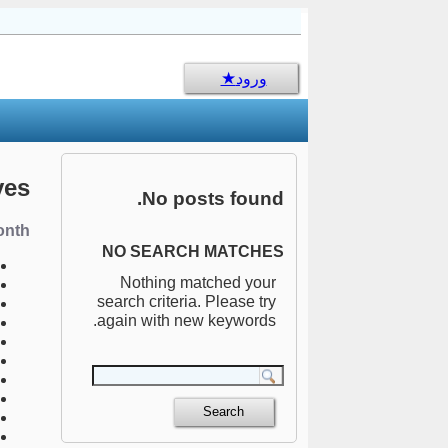
sms جالب
ورود
ves
No posts found.
nth:
NO SEARCH MATCHES
Nothing matched your
search criteria. Please try
again with new keywords.