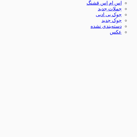
اس ام اس قشنگ
جملات جدید
جوک بی ادبی
جوک جدید
دسته‌بندی نشده
عکس