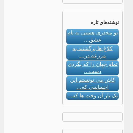
نوشته‌های تازه
تو مخدری هستی به نام
عشق…
کلاغ ها برگشتند به
مزرعه در…
تمام جهان را که بگردی
دست…
کاش می تونستم این
احساسی که…
یک بار آن وقت ها که…