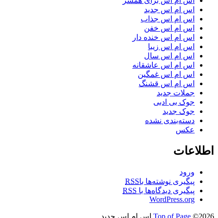
اس ام اس برای همسر
اس ام اس جدید
اس ام اس جذاب
اس ام اس خفن
اس ام اس خنده دار
اس ام اس زیبا
اس ام اس سال
اس ام اس عاشقانه
اس ام اس غمگین
اس ام اس قشنگ
جملات جدید
جوک بی ادبی
جوک جدید
دسته‌بندی نشده
عکس
اطلاعات
ورود
پیگیری نوشته‌ها با
RSS
پیگیری دیدگاه‌ها با
RSS
WordPress.org
©2026 اس ام اس جدید
Top of Page