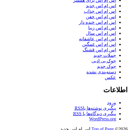
اس ام اس برای همسر
اس ام اس جدید
اس ام اس جذاب
اس ام اس خفن
اس ام اس خنده دار
اس ام اس زیبا
اس ام اس سال
اس ام اس عاشقانه
اس ام اس غمگین
اس ام اس قشنگ
جملات جدید
جوک بی ادبی
جوک جدید
دسته‌بندی نشده
عکس
اطلاعات
ورود
پیگیری نوشته‌ها با
RSS
پیگیری دیدگاه‌ها با
RSS
WordPress.org
©2026 اس ام اس جدید
Top of Page