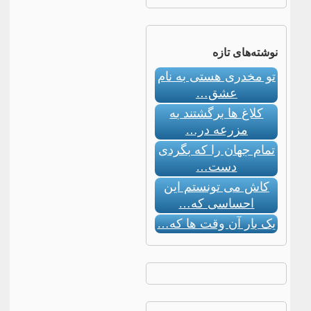
نوشته‌های تازه
تو مخدری هستی به نام
عشق…
کلاغ ها برگشتند به
مزرعه در…
تمام جهان را که بگردی
دست…
کاش می تونستم این
احساسی که…
یک بار آن وقت ها که…