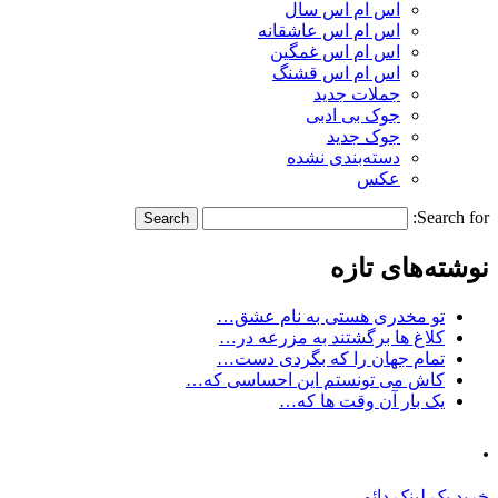
اس ام اس سال
اس ام اس عاشقانه
اس ام اس غمگین
اس ام اس قشنگ
جملات جدید
جوک بی ادبی
جوک جدید
دسته‌بندی نشده
عکس
Search for:
نوشته‌های تازه
تو مخدری هستی به نام عشق…
کلاغ ها برگشتند به مزرعه در…
تمام جهان را که بگردی دست…
کاش می تونستم این احساسی که…
یک بار آن وقت ها که…
.
خرید بک لینک دائمی