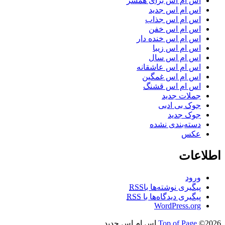
اس ام اس برای همسر
اس ام اس جدید
اس ام اس جذاب
اس ام اس خفن
اس ام اس خنده دار
اس ام اس زیبا
اس ام اس سال
اس ام اس عاشقانه
اس ام اس غمگین
اس ام اس قشنگ
جملات جدید
جوک بی ادبی
جوک جدید
دسته‌بندی نشده
عکس
اطلاعات
ورود
پیگیری نوشته‌ها با
RSS
پیگیری دیدگاه‌ها با
RSS
WordPress.org
©2026 اس ام اس جدید
Top of Page