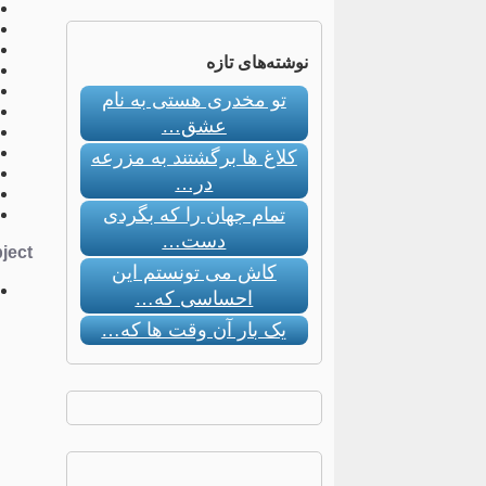
نوشته‌های تازه
تو مخدری هستی به نام
عشق…
کلاغ ها برگشتند به مزرعه
در…
تمام جهان را که بگردی
دست…
ect:
کاش می تونستم این
احساسی که…
یک بار آن وقت ها که…