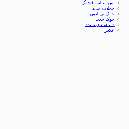
اس ام اس قشنگ
جملات جدید
جوک بی ادبی
جوک جدید
دسته‌بندی نشده
عکس