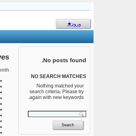
sms جالب
ورود
ves
No posts found.
nth:
NO SEARCH MATCHES
Nothing matched your
search criteria. Please try
again with new keywords.