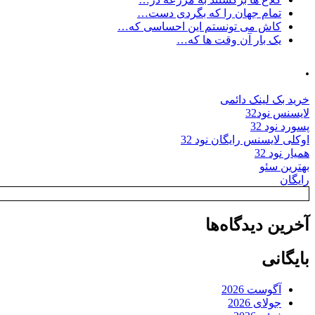
تمام جهان را که بگردی دست…
کاش می تونستم این احساسی که…
یک بار آن وقت ها که…
.
خرید بک لینک دائمی
لایسنس نود32
پسورد نود 32
اوکلی لایسنس رایگان نود 32
همیار نود 32
بهترین سئو
رایگان
آخرین دیدگاه‌ها
بایگانی
آگوست 2026
جولای 2026