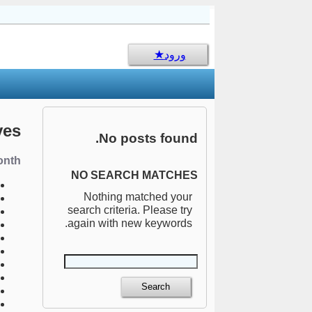
sms جالب
ورود
ves
No posts found.
nth:
NO SEARCH MATCHES
Nothing matched your
search criteria. Please try
again with new keywords.