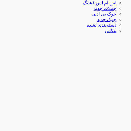
اس ام اس قشنگ
جملات جدید
جوک بی ادبی
جوک جدید
دسته‌بندی نشده
عکس