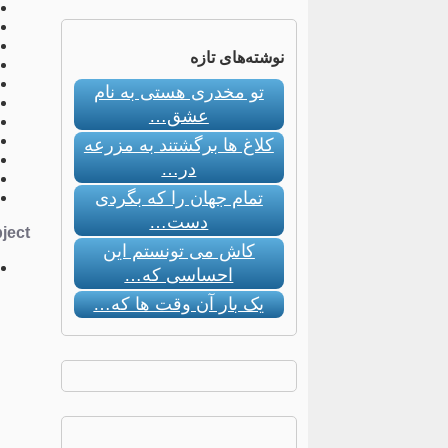
نوشته‌های تازه
تو مخدری هستی به نام
عشق…
کلاغ ها برگشتند به مزرعه
در…
تمام جهان را که بگردی
دست…
ect:
کاش می تونستم این
احساسی که…
یک بار آن وقت ها که…