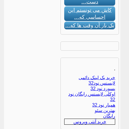
دست…
کاش می تونستم این
احساسی که…
یک بار آن وقت ها که…
.
خرید بک لینک دائمی
لایسنس نود32
پسورد نود 32
اوکلی لایسنس رایگان نود
32
همیار نود 32
بهترین سئو
رایگان
خرید آنتی ویروس