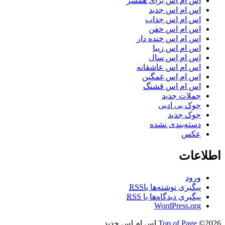
اس ام اس برای همسر
اس ام اس جدید
اس ام اس جذاب
اس ام اس خفن
اس ام اس خنده دار
اس ام اس زیبا
اس ام اس سال
اس ام اس عاشقانه
اس ام اس غمگین
اس ام اس قشنگ
جملات جدید
جوک بی ادبی
جوک جدید
دسته‌بندی نشده
عکس
اطلاعات
ورود
پیگیری نوشته‌ها با
RSS
پیگیری دیدگاه‌ها با
RSS
WordPress.org
©2026 اس ام اس جدید
Top of Page