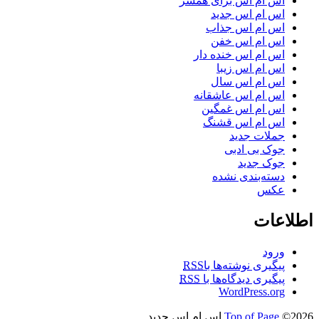
اس ام اس برای همسر
اس ام اس جدید
اس ام اس جذاب
اس ام اس خفن
اس ام اس خنده دار
اس ام اس زیبا
اس ام اس سال
اس ام اس عاشقانه
اس ام اس غمگین
اس ام اس قشنگ
جملات جدید
جوک بی ادبی
جوک جدید
دسته‌بندی نشده
عکس
اطلاعات
ورود
پیگیری نوشته‌ها با
RSS
پیگیری دیدگاه‌ها با
RSS
WordPress.org
©2026 اس ام اس جدید
Top of Page