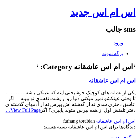
اس ام اس جدید
sms جالب
ورود
برگه نمونه
‘اس ام اس عاشقانه Category: ‘
اس ام اس عاشقانه
یکی از نشانه های کوچیک خوشبختی اینه که عینکی باشه . . . . . . . .
تا وقتی عینکشو تمیز میکنی دنیا رو از پشت نفسای تو ببینه اگر
عاشق دختری شدی نه از گذشته اش بپرس نه از آدمهای گذشته ی
دفتر تلفنش اول از همه بپرس متولد پاييزی؟ اگر
View Full Page…
اس ام اس عاشقانه
farhang torabian
دیدگاه‌ها
برای اس ام اس عاشقانه
بسته هستند
برگه‌ی بعد »