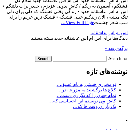
اس ام اس عاشقانه جدید اس ام اس عاشقانه جدید سلام گل
قشنگم ، آسمون یه رنگم / کاش بدونی عزیزم ، چقدر برات دلتنگم •
اس ام اس عاشقانه جدید • زندگی وقتی قشنگه که دلی برای دلی
تنگ میشه ، الان زندگیم خیلی قشنگه • قشنگ ترین غزلم را برای
شب شعر چشمت
View Full Page…
اس ام اس عاشقانه
دیدگاه‌ها
برای اس ام اس عاشقانه جدید
بسته هستند
برگه‌ی بعد »
Search for:
نوشته‌های تازه
تو مخدری هستی به نام عشق…
کلاغ ها برگشتند به مزرعه در…
تمام جهان را که بگردی دست…
کاش می تونستم این احساسی که…
یک بار آن وقت ها که…
.