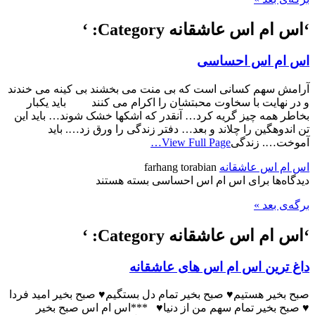
‘اس ام اس عاشقانه Category: ‘
اس ام اس احساسی
آرامش سهم کسانی است که بی منت می بخشند بی کینه می خندند
و در نهایت با سخاوت محبتشان را اکرام می کنند باید یکبار
بخاطر همه چیز گریه کرد… آنقدر که اشکها خشک شوند… باید این
تن اندوهگین را چلاند و بعد… دفتر زندگی را ورق زد…. باید
آموخت…. زندگی
View Full Page…
اس ام اس عاشقانه
farhang torabian
دیدگاه‌ها
برای اس ام اس احساسی
بسته هستند
برگه‌ی بعد »
‘اس ام اس عاشقانه Category: ‘
داغ ترین اس ام اس های عاشقانه
صبح بخیر هستیم♥ صبح بخیر تمام دل بستگیم♥ صبح بخیر امید فردا
♥ صبح بخیر تمام سهم من از دنیا♥ ***اس ام اس صبح بخیر