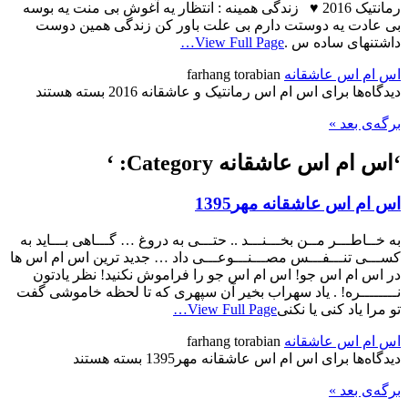
رمانتیک 2016 ♥ زندگی همینه : انتظار یه آغوش بی منت یه بوسه
بی عادت یه دوستت دارم بی علت باور کن زندگی همین دوست
داشتنهای ساده س .
View Full Page…
اس ام اس عاشقانه
farhang torabian
دیدگاه‌ها
برای اس ام اس رمانتیک و عاشقانه 2016
بسته هستند
برگه‌ی بعد »
‘اس ام اس عاشقانه Category: ‘
اس ام اس عاشقانه مهر1395
به خــاطـــر مــن بخـــنـــد .. حتـــی به دروغ … گـــاهی بـــاید به
کســـی تنـــفـــس مصـــنـــوعـــی داد … جدید ترین اس ام اس ها
در اس ام اس جو! اس ام اس جو را فراموش نکنید! نظر یادتون
نــــــــره! . یاد سهراب بخیر آن سپهری که تا لحظه خاموشی گفت
تو مرا یاد کنی یا نکنی
View Full Page…
اس ام اس عاشقانه
farhang torabian
دیدگاه‌ها
برای اس ام اس عاشقانه مهر1395
بسته هستند
برگه‌ی بعد »