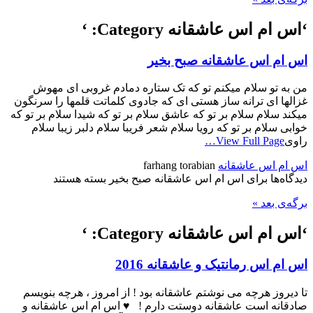
‘اس ام اس عاشقانه Category: ‘
اس ام اس عاشقانه صبح بخیر
من به تو سلام میکنم تو که تک ستاره دمادم غروبی ای مهوش
غزالها ای ترانه ساز هستی ای که جادوی کلماتت قلمها را سرنگون
میکند سلام سلام بر تو که عاشق سلام بر تو که شیدا سلام بر تو که
خوابی سلام بر تو که رویا سلام شعر فریبا سلام دلبر زیبا سلام
راوی
View Full Page…
اس ام اس عاشقانه
farhang torabian
دیدگاه‌ها
برای اس ام اس عاشقانه صبح بخیر
بسته هستند
برگه‌ی بعد »
‘اس ام اس عاشقانه Category: ‘
اس ام اس رمانتیک و عاشقانه 2016
ﺗﺎ ﺩﯾﺮﻭﺯ ﻫﺮﭼﻪ ﻣﯽ ﻧﻮﺷﺘﻢ ﻋﺎﺷﻘﺎﻧﻪ ﺑﻮﺩ ! ﺍﺯ ﺍﻣﺮﻭﺯ ، ﻫﺮﭼﻪ ﺑﻨﻮﯾﺴﻢ
ﺻﺎﺩﻗﺎﻧﻪ ﺍست ﻋﺎﺷﻘﺎﻧﻪ ﺩﻭﺳﺘﺖ ﺩﺍﺭﻡ ! ♥ اس ام اس عاشقانه و