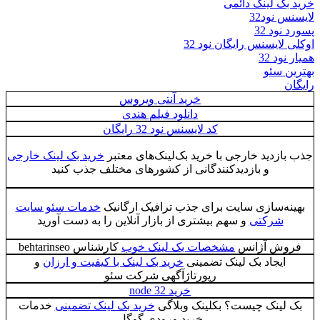
خرید بک لینک دائمی
لایسنس نود32
پسورد نود 32
اوکلی لایسنس رایگان نود 32
همیار نود 32
بهترین سئو
رایگان
خرید آنتی ویروس
دانلود فیلم هندی
کد لایسنس نود 32 رایگان
جذب بازدید خارجی با خرید بک‌لینک‌های معتبر
خرید بک لینک خارجی
و بازدیدکنندگانی از کشورهای مختلف جذب کنید
بهینه‌سازی سایت برای جذب ترافیک ارگانیک
خدمات سئو سایت
شرکتی
و سهم بیشتری از بازار آنلاین را به دست آورید
فروش آژانس
مشخصات بک لینک خوب
کارشناس behtarinseo
ایجاد بک لینک تضمینی
خرید بک لینک با کیفیت و ارزان
و
رپورتاژآگهی شرکت سئو
خرید node 32
بک لینک چیست؟ بکلینک وبلاگی
خرید بک لینک تضمینی
خدمات
خرید ورودی گوگل