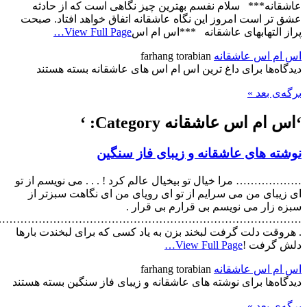
عاشقانه*** سلام نفسم بهترین چیز نگاهی است که از حادثه
عشق تر است امروز این نگاه عاشقانه اتفاق خواهد افتاد. صبحت
پراز التهابهای عاشقانه ***اس ام اس
View Full Page…
اس ام اس عاشقانه
farhang torabian
دیدگاه‌ها
برای داغ ترین اس ام اس های عاشقانه
بسته هستند
برگه‌ی بعد »
‘اس ام اس عاشقانه Category: ‘
نوشته های عاشقانه و زیبای فاز سنگین
……………… مرا خیال تو بیخیال عالم کرد ! . . . می نویسم از تو
ای زیبای من می سرایم از تو ای رویای من ای نگاهت سبزتر از
سبزه زار می نویسم بی قرارم بی قرار .
…………………………………………………………………………
. هروقت دلت گرفت لبخند بزن به یاد کسی که برای لبخندت بارها
دلش گرفت !
View Full Page…
اس ام اس عاشقانه
farhang torabian
دیدگاه‌ها
برای نوشته های عاشقانه و زیبای فاز سنگین
بسته هستند
برگه‌ی بعد »