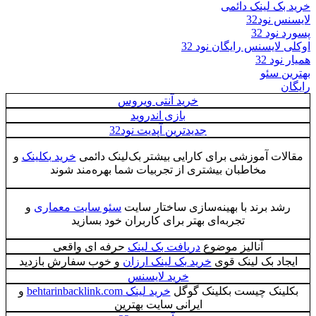
خرید بک لینک دائمی
لایسنس نود32
پسورد نود 32
اوکلی لایسنس رایگان نود 32
همیار نود 32
بهترین سئو
رایگان
خرید آنتی ویروس
بازی اندروید
جدیدترین آپدیت نود32
مقالات آموزشی برای کارایی بیشتر بک‌لینک دائمی
خرید بکلینک
و
مخاطبان بیشتری از تجربیات شما بهره‌مند شوند
رشد برند با بهینه‌سازی ساختار سایت
سئو سایت معماری
و
تجربه‌ای بهتر برای کاربران خود بسازید
آنالیز موضوع
دریافت بک لینک
حرفه ای واقعی
ایجاد بک لینک قوی
خرید بک لینک ارزان
و خوب سفارش بازدید
خرید لایسنس
بکلینک چیست بکلینک گوگل
خرید لینک behtarinbacklink.com
و
ایرانی سایت بهترین