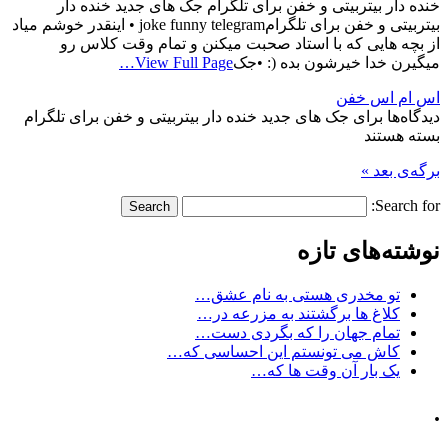
خنده دار بیتربیتی و خفن برای تلگرام جک های جدید خنده دار
بیتربیتی و خفن برای تلگرامjoke funny telegram • اینقدر خوشم میاد
از بچه هایی که با استاد صحبت میکنن و تمام وقت کلاس رو
میگیرن خدا خیرشون بده (: •جک
View Full Page…
اس ام اس خفن
دیدگاه‌ها
برای جک های جدید خنده دار بیتربیتی و خفن برای تلگرام
بسته هستند
برگه‌ی بعد »
Search for:
نوشته‌های تازه
تو مخدری هستی به نام عشق…
کلاغ ها برگشتند به مزرعه در…
تمام جهان را که بگردی دست…
کاش می تونستم این احساسی که…
یک بار آن وقت ها که…
.