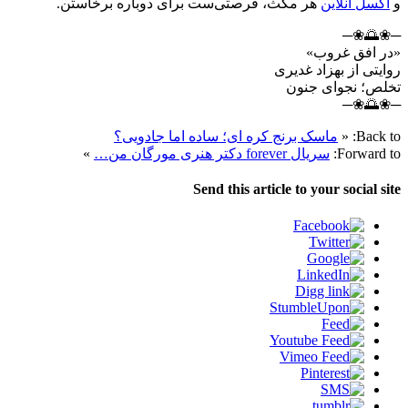
و
اکسل انلاین
هر مکث، فرصتی‌ست برای دوباره برخاستن.
─❀🌅❀─
«در افق غروب»
روایتی از بهزاد غدیری
تخلص؛ نجوای جنون
─❀🌅❀─
Back to:
«
ماسک برنج کره‌ ای؛ ساده اما جادویی؟
Forward to:
سریال forever دکتر هنری مورگان من…
»
Send this article to your social site