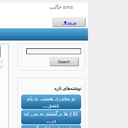
sms جالب
ورود
ژوئن
s:
نوشته‌های تازه
تو مخدری هستی به نام
عشق…
کلاغ ها برگشتند به مزرعه
در…