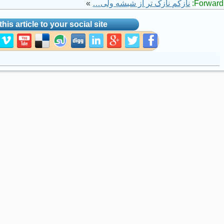
Forward 
نازکم نازک تر از شیشه ولی…
»
his article to your social site