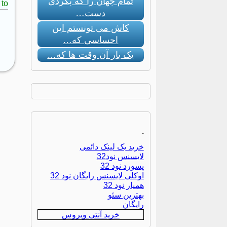
تمام جهان را که بگردی
to:
دست…
کاش می تونستم این
احساسی که…
یک بار آن وقت ها که…
.
خرید بک لینک دائمی
لایسنس نود32
پسورد نود 32
اوکلی لایسنس رایگان نود 32
همیار نود 32
بهترین سئو
رایگان
خرید آنتی ویروس