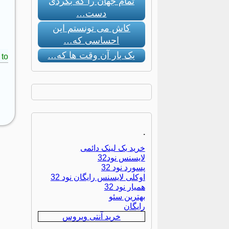
تمام جهان را که بگردی
دست…
کاش می تونستم این
احساسی که…
یک بار آن وقت ها که…
to:
.
خرید بک لینک دائمی
لایسنس نود32
پسورد نود 32
اوکلی لایسنس رایگان نود 32
همیار نود 32
بهترین سئو
رایگان
خرید آنتی ویروس