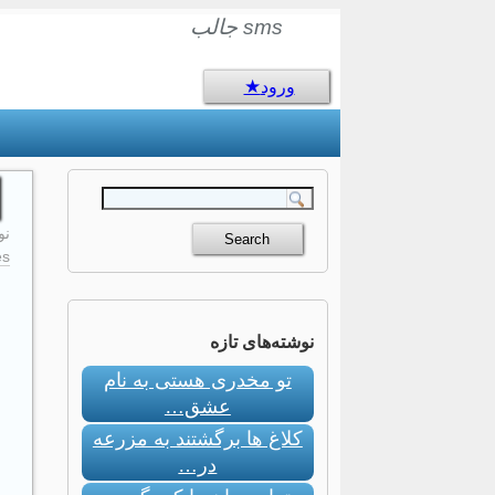
sms جالب
ورود
نوام
s:
نوشته‌های تازه
تو مخدری هستی به نام
عشق…
کلاغ ها برگشتند به مزرعه
در…