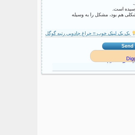
رسیده است.
لی هم بود، مشکل را به وسیله
یک بک لینک خوب = چراغ جادویی رتبه گوگل
Send t