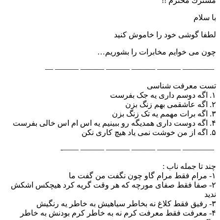
مشترك محترم !!
با سلام
لطفا گوشی خود را خاموش كنید
چون می خوایم مخابرات را بشوریم…
———— ——— ——— ——— ——— ——— —
تست معرفت شناسی
۱. اگه دوسم داری یه جک بفرست
۲. اگه عاشقمی بهم زنگ بزن
۳. اگه برات مهمم یه تک زنگ بزن
۴. اگه دوست داری همدیگه رو ببینیم یه اس ام اس خالی بفرست
۵. اگه از من خوشت نمی یاد هیچ کاری نکن
———— ——— ——— ——— ——— ——-
چند تا جمله ناب :
۱- مرام فقط مرام گاو چون نگفت من گفت ما
۲- صفا فقط صفای مورچه كه هر وقت گریه كرد هیچكس اشكش
ندید
۳- رفیق فقط كلاغ نه بخاطر سیاهیش به خاطر یه رنگیش
۴- معرفت فقط معرفت كرم نه به خاطر كرم بودنش به خاطر