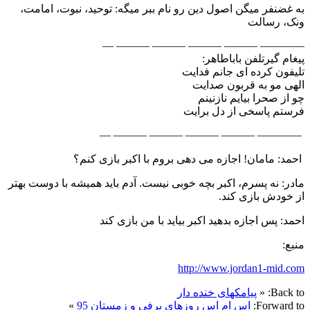
به غضنفر میگن اصول دین رو نام ببر میگه: توحید، نبوت، امامت،
ونک، رسالت
———— ——— ——— ——— ——— —
پیغام گیرتلفن باباطاهر:
تلیفون کرده ای جانم فدایت
الهی مو به قربون صدایت
چو از صحرا بیایم نازنینم
فرستم پاسخی از دل برایت
———— ——— ——— ——— ——— —
احمد: مامان! اجازه می دهی بروم با اکبر بازی کنم؟
مادر: نه پسرم، اکبر بچه خوبی نیست. آدم باید همیشه با دوست بهتر
از خودش بازی کند.
احمد: پس اجازه بدهید اکبر بیاید با من بازی کند
منبع:
http://www.jordan1-mid.com
Back to:
«
پیامکهای خنده دار
Forward to:
اس ام اس روزهای برفی و زمستان 95
»