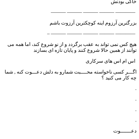
خاكی بودنش
———— ——— ——— ——— ———
بزرگترین آرزوم اینه کوچکترین آرزوت باشم
———— ——— ——— ——— ——— –
هیچ كس نمی تواند به عقب برگردد و از نو شروع كند، اما همه می
توانند از همین حالا شروع كنند و پایان تازه ای بسازند
اس ام اس های سرکاری
اگـــر کسی ناخواسته محــــبت شمارو به دلش دعـــوت کنه , شما
چه کار می کنید ؟
.
.
.
.
دعـــــــوت