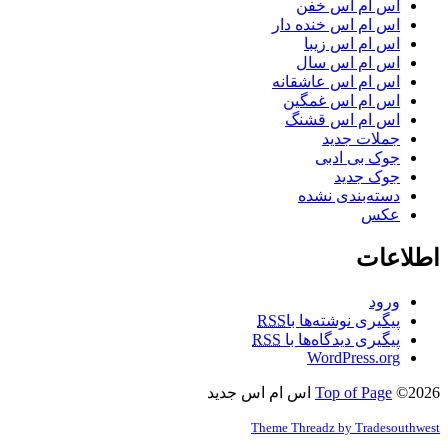
اس ام اس خفن
اس ام اس خنده دار
اس ام اس زیبا
اس ام اس سال
اس ام اس عاشقانه
اس ام اس غمگین
اس ام اس قشنگ
جملات جدید
جوک بی ادبی
جوک جدید
دسته‌بندی نشده
عکس
اطلاعات
ورود
پیگیری نوشته‌ها با
RSS
پیگیری دیدگاه‌ها با
RSS
WordPress.org
©2026 اس ام اس جدید
Top of Page
Theme Threadz by Tradesouthwest