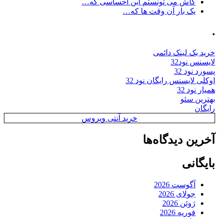
کاش می تونستم این احساسی که…
یک بار آن وقت ها که…
.
خرید بک لینک دائمی
لایسنس نود32
پسورد نود 32
اوکلی لایسنس رایگان نود 32
همیار نود 32
بهترین سئو
رایگان
خرید آنتی ویروس
آخرین دیدگاه‌ها
بایگانی
آگوست 2026
جولای 2026
ژوئن 2026
فوریه 2026