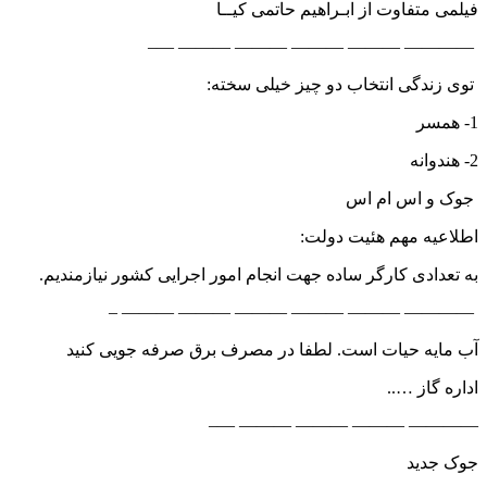
فیلمی متفاوت از ابـراهیم حاتمی کیــا
———— ——— ——— ——— ——— —–
توی زندگی انتخاب دو چیز خیلی سخته:
1- همسر
2- هندوانه
جوک و اس ام اس
اطلاعیه مهم هئیت دولت:
به تعدادی کارگر ساده جهت انجام امور اجرایی کشور نیازمندیم.
———— ——— ——— ——— ——— ——— –
آب مایه حیات است. لطفا در مصرف برق صرفه جویی کنید
اداره گاز …..
———— ——— ——— ——— —–
جوک جدید