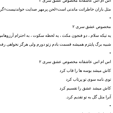
اس ام اس عاشقانه مخصوص عشق سری ۲
مثل باران خاطراتت ماندنی است¤لحن پرمهر صدایت خواندنیست¤گرچه 
•
مخصوص عشق سری ۲
یه تیکه سلام ، دو فنجون مکث ، یه لحظه سکوت ، به احترام آرزوهامو
شبیه برگ پایئزم همیشه قسمت بادم زتو دورم ولی هرگز نخواهی رفت 
•
اس ام اس عاشقانه مخصوص عشق سری ۲
کاش میشد بوسه ها را قاب کرد
توی نامه سوی تو پرتاب کرد
کاش میشد عشق را تقسیم کرد
آنرا مثل گل به تو تقدیم کرد.
•