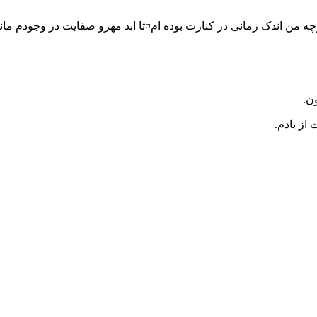
من اندک زمانى در کنارت بوده ام¤تا ابد مهرو صفایت در وجودم مان
ن.
از یادم.