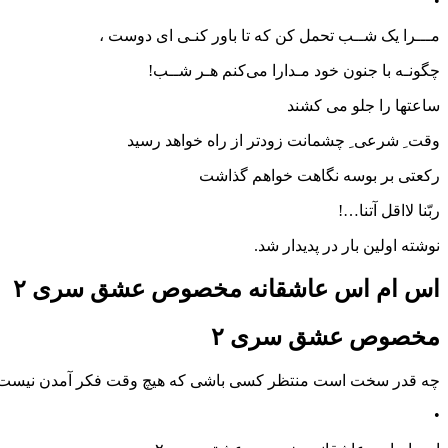
•
مـــرا یک شــب تحمل کن که تا باور کنـی ای دوست ،
چگونـه با جنون خود مـدارا می‌کنم هـر شــب!
ساعتها را جلو می کشند
وقت ِ شرعی ِ چشمانت زودتر از راه خواهد رسید
رکعتی بر بوسه نگاهت خواهم گذاشت
ربّنا لااقل آتنا…!
نوشته اولین بار در پدیدار شد.
اس ام اس عاشقانه مخصوص عشق سری ۲
مخصوص عشق سری ۲
چه قدر سخت است منتظر کسی باشی که هیچ وقت فکر آمدن نیست 
•