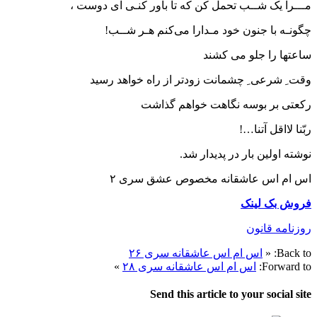
مـــرا یک شــب تحمل کن که تا باور کنـی ای دوست ،
چگونـه با جنون خود مـدارا می‌کنم هـر شــب!
ساعتها را جلو می کشند
وقت ِ شرعی ِ چشمانت زودتر از راه خواهد رسید
رکعتی بر بوسه نگاهت خواهم گذاشت
ربّنا لااقل آتنا…!
نوشته اولین بار در پدیدار شد.
اس ام اس عاشقانه مخصوص عشق سری ۲
فروش بک لینک
روزنامه قانون
Back to:
«
اس ام اس عاشقانه سری ۲۶
Forward to:
اس ام اس عاشقانه سری ۲۸
»
Send this article to your social site