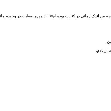
من اندک زمانى در کنارت بوده ام¤تا ابد مهرو صفایت در وجودم مان
ن.
از یادم.