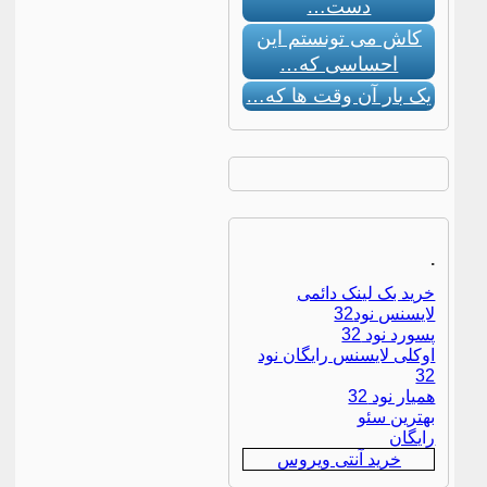
دست…
کاش می تونستم این
احساسی که…
یک بار آن وقت ها که…
.
خرید بک لینک دائمی
لایسنس نود32
پسورد نود 32
اوکلی لایسنس رایگان نود
32
همیار نود 32
بهترین سئو
رایگان
خرید آنتی ویروس