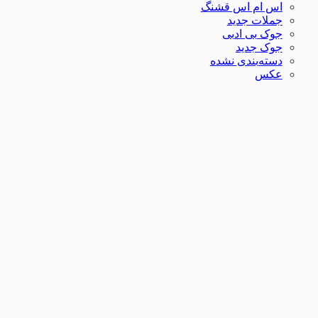
اس ام اس قشنگ
جملات جدید
جوک بی ادبی
جوک جدید
دسته‌بندی نشده
عکس