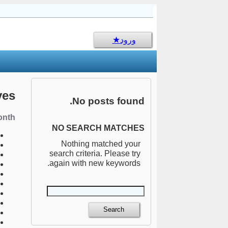
sms جالب
ورود
ves
No posts found.
nth:
NO SEARCH MATCHES
Nothing matched your
search criteria. Please try
again with new keywords.