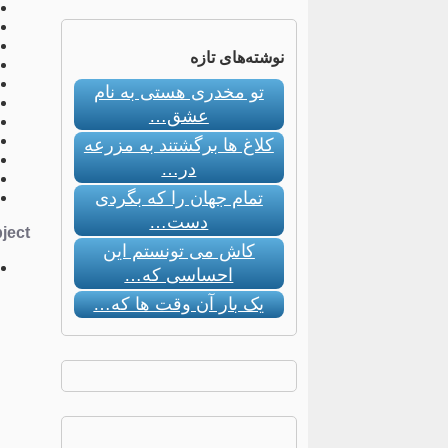
نوشته‌های تازه
تو مخدری هستی به نام
عشق…
کلاغ ها برگشتند به مزرعه
در…
تمام جهان را که بگردی
دست…
ect:
کاش می تونستم این
احساسی که…
یک بار آن وقت ها که…