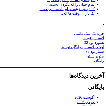
تمام جهان را که بگردی دست…
کاش می تونستم این احساسی که…
یک بار آن وقت ها که…
.
خرید بک لینک دائمی
لایسنس نود32
پسورد نود 32
اوکلی لایسنس رایگان نود 32
همیار نود 32
بهترین سئو
رایگان
آخرین دیدگاه‌ها
بایگانی
آگوست 2026
جولای 2026