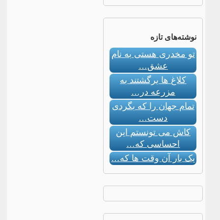
نوشته‌های تازه
تو مخدری هستی به نام
عشق…
کلاغ ها برگشتند به
مزرعه در…
تمام جهان را که بگردی
دست…
کاش می تونستم این
احساسی که…
یک بار آن وقت ها که…