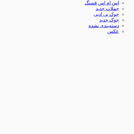
اس ام اس قشنگ
جملات جدید
جوک بی ادبی
جوک جدید
دسته‌بندی نشده
عکس