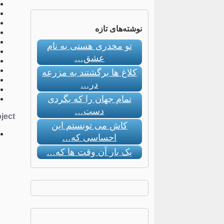
نوشته‌های تازه
تو مخدری هستی به نام
عشق…
کلاغ ها برگشتند به مزرعه
در…
تمام جهان را که بگردی
دست…
ect:
کاش می تونستم این
احساسی که…
یک بار آن وقت ها که…