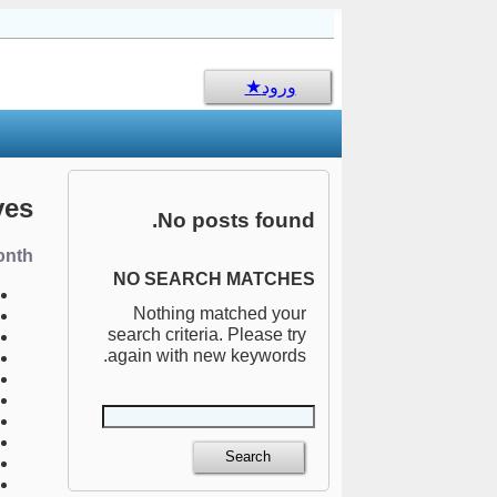
sms جالب
ورود
ves
No posts found.
nth:
NO SEARCH MATCHES
Nothing matched your
search criteria. Please try
again with new keywords.