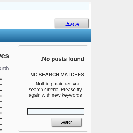
sms جالب
ورود
ves
No posts found.
nth:
NO SEARCH MATCHES
Nothing matched your
search criteria. Please try
again with new keywords.