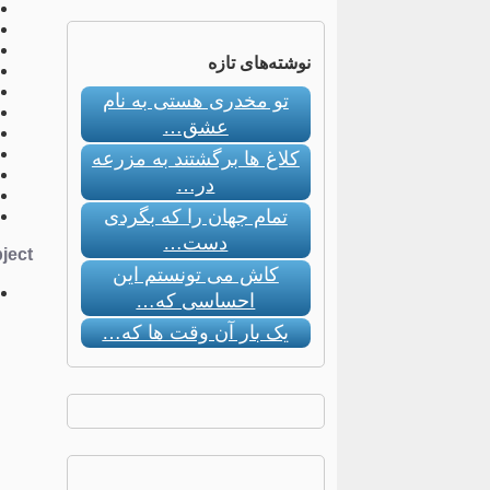
نوشته‌های تازه
تو مخدری هستی به نام
عشق…
کلاغ ها برگشتند به مزرعه
در…
تمام جهان را که بگردی
دست…
ect:
کاش می تونستم این
احساسی که…
یک بار آن وقت ها که…