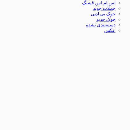
اس ام اس قشنگ
جملات جدید
جوک بی ادبی
جوک جدید
دسته‌بندی نشده
عکس