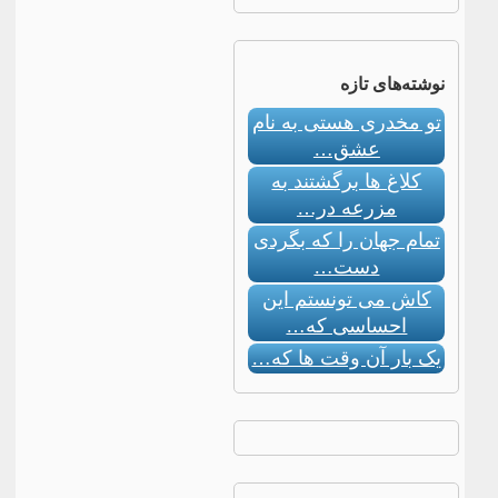
نوشته‌های تازه
تو مخدری هستی به نام
عشق…
کلاغ ها برگشتند به
مزرعه در…
تمام جهان را که بگردی
دست…
کاش می تونستم این
احساسی که…
یک بار آن وقت ها که…