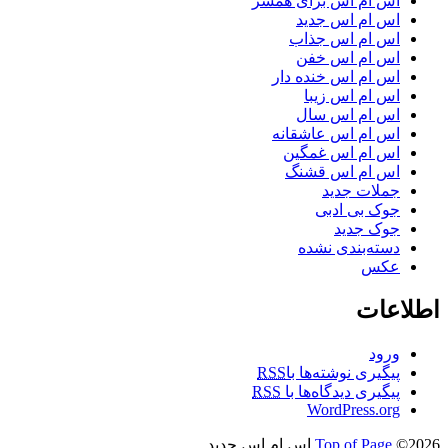
اس ام اس برای همسر
اس ام اس جدید
اس ام اس جذاب
اس ام اس خفن
اس ام اس خنده دار
اس ام اس زیبا
اس ام اس سال
اس ام اس عاشقانه
اس ام اس غمگین
اس ام اس قشنگ
جملات جدید
جوک بی ادبی
جوک جدید
دسته‌بندی نشده
عکس
اطلاعات
ورود
پیگیری نوشته‌ها با
RSS
پیگیری دیدگاه‌ها با
RSS
WordPress.org
©2026 اس ام اس جدید
Top of Page