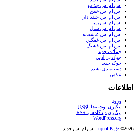
اس ام اس جذاب
اس ام اس خفن
اس ام اس خنده دار
اس ام اس زیبا
اس ام اس سال
اس ام اس عاشقانه
اس ام اس غمگین
اس ام اس قشنگ
جملات جدید
جوک بی ادبی
جوک جدید
دسته‌بندی نشده
عکس
اطلاعات
ورود
پیگیری نوشته‌ها با
RSS
پیگیری دیدگاه‌ها با
RSS
WordPress.org
©2026 اس ام اس جدید
Top of Page