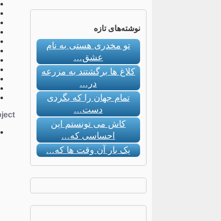
نوشته‌های تازه
تو مخدری هستی به نام
عشق…
کلاغ ها برگشتند به مزرعه
در…
تمام جهان را که بگردی
دست…
ect:
کاش می تونستم این
احساسی که…
یک بار آن وقت ها که…