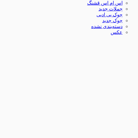
اس ام اس قشنگ
جملات جدید
جوک بی ادبی
جوک جدید
دسته‌بندی نشده
عکس