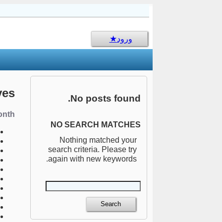
sms جالب
ورود
ves
No posts found.
nth:
NO SEARCH MATCHES
Nothing matched your
search criteria. Please try
again with new keywords.